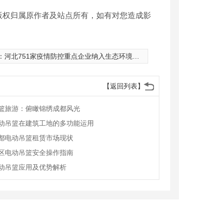
版权归属原作者及站点所有，如有对您造成影
：
河北751家疫情防控重点企业纳入生态环境监管正面清单
【返回列表】
篮旅游：俯瞰锦绣成都风光
动吊篮在建筑工地的多功能运用
都电动吊篮租赁市场现状
区电动吊篮安全操作指南
吊篮厂家
成都电动吊篮租赁
动吊篮应用及优势解析