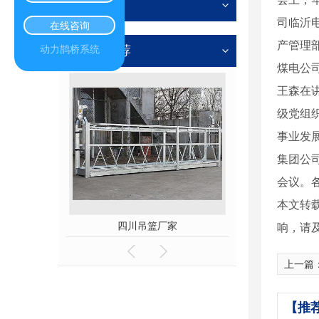
其他
司临沂
在线咨询
产管理
热门推荐
动力鹊桥系统
煤电公
王森在
级党组
事业发
集团公
会议。
本文转
四川吊篮厂家
成都电动吊篮租赁
响，请
上一篇
【推