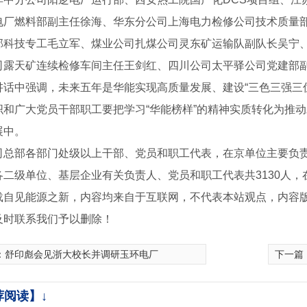
电厂燃料部副主任徐海、华东分公司上海电力检修公司技术质量
部科技专工毛立军、煤业公司扎煤公司灵东矿运输队副队长吴宁
司露天矿连续检修车间主任王剑红、四川公司太平驿公司党建部副
讲话中强调，未来五年是华能实现高质量发展、建设“三色三强三
织和广大党员干部职工要把学习“华能榜样”的精神实质转化为推
展中。
司总部各部门处级以上干部、党员和职工代表，在京单位主要负责
各二级单位、基层企业有关负责人、党员和职工代表共3130人，
载自见能源之新，内容均来自于互联网，不代表本站观点，内容
及时联系我们予以删除！
：
舒印彪会见浙大校长并调研玉环电厂
下一篇
荐阅读】↓