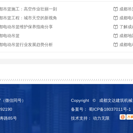
都吊篮施工：高空作业壮丽一刻
成都吊
都吊篮工程：城市天空的新视角
成都电
都电动吊篮维护保养指南分享
了解成
都电动吊篮
成都地
都电动吊篮行业发展趋势分析
成都电
807（微信同号）
Copyright © 成都文达建
2190
备案号：
蜀ICP备18037011号-1
寿路85号
技术支持：
动力无限